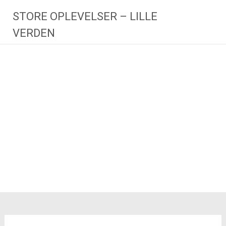
Videre
STORE OPLEVELSER – LILLE
til
indhold
VERDEN