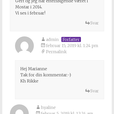
Gert og jeg har efterfølgende været i
Mostar i 2014.
Vi ses i februar!
Svar
admin
Forfatter
februar 15, 2019 kl. 1:24 pm
Permalink
Hej Marianne
Tak for din kommentar:-)
Kh Rikke
Svar
hyaline
februar 5, 2019 kl. 12:24 am