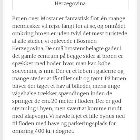
Herzegovina
Broen over Mostar er fantastisk flot, én mange
mennesker vil rejse langt for at se, og området
omkring broen er uden tvivl det mest turistede
af alle steder, vi oplevede i Bosnien-
Herzegovina. De små brostensbelagte gader i
det gamle centrum på begge sider af broen er
spækket med boder, hvor man kan købe
souvenirs, is mm. Der er et leben i gaderne og
mange steder at få stillet sult og tørst. På broen
bliver der taget et hav af billeder, mens unge
vågehalse trækker spændingen inden de
springer de cm. 20 meter i floden. Der er god
stemning i byen, men svært at komme rundt
med klapvogn. Vi havde lejet et lille byhus ned
til floden med have og parkeringsplads for
omkring 400 kr. i døgnet.