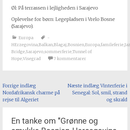
Øl: På terrassen i lejligheden i Sarajevo
Oplevelse for børn: Legepladsen i Vrelo Bosne
(Sarajevo).
Europa
-
HErzegovina
,
Balkan
,
Blagaj
,
Bosnien
,
Europa
,
famileferie
,
Ja
Bridge
,
Sarajevo
,
sommerferie
,
Tunnel of
Hope
,
Visegrad
7 kommentarer
Indlæg
Forrige indlæg
Næste indlæg
Vinterferie i
Nordafrikansk charme på
Senegal: Sol, smil, strand
navigation
rejse til Algeriet
og skrald
En tanke om "
Grønne og