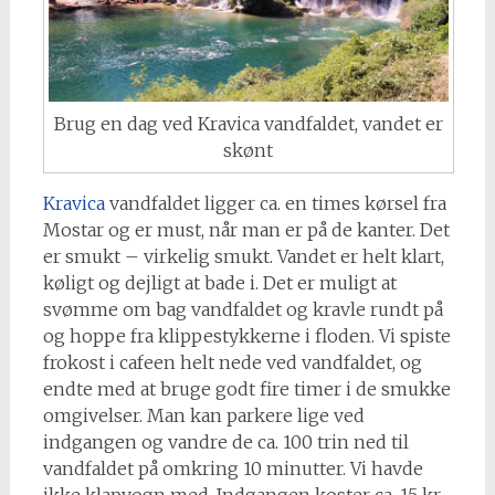
Brug en dag ved Kravica vandfaldet, vandet er
skønt
Kravica
vandfaldet ligger ca. en times kørsel fra
Mostar og er must, når man er på de kanter. Det
er smukt – virkelig smukt. Vandet er helt klart,
køligt og dejligt at bade i. Det er muligt at
svømme om bag vandfaldet og kravle rundt på
og hoppe fra klippestykkerne i floden. Vi spiste
frokost i cafeen helt nede ved vandfaldet, og
endte med at bruge godt fire timer i de smukke
omgivelser. Man kan parkere lige ved
indgangen og vandre de ca. 100 trin ned til
vandfaldet på omkring 10 minutter. Vi havde
ikke klapvogn med. Indgangen koster ca. 15 kr.