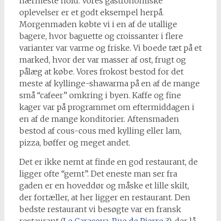
nærmeste hold. Vores gastronomiske
oplevelser er et godt eksempel herpå.
Morgenmaden købte vi i en af de utallige
bagere, hvor baguette og croissanter i flere
varianter var varme og friske. Vi boede tæt på et
marked, hvor der var masser af ost, frugt og
pålæg at købe. Vores frokost bestod for det
meste af kyllinge-shawarma på en af de mange
små “cafeer” omkring i byen. Kaffe og fine
kager var på programmet om eftermiddagen i
en af de mange konditorier. Aftensmaden
bestod af cous-cous med kylling eller lam,
pizza, bøffer og meget andet.
Det er ikke nemt at finde en god restaurant, de
ligger ofte “gemt”. Det eneste man ser fra
gaden er en hoveddør og måske et lille skilt,
der fortæller, at her ligger en restaurant. Den
bedste restaurant vi besøgte var en fransk
restaurant (
Le Caracoya, Rue de Pierre 3
), der lå