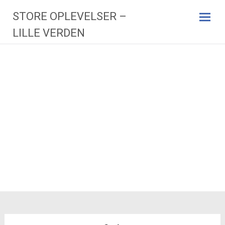
Videre
STORE OPLEVELSER –
til
indhold
LILLE VERDEN