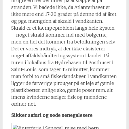
brugte en hel del timer på at slappe af på
stranden. Vi badede ikke, da Atlanterhavet er
ikke mere end 17-20 grader på denne tid af året
og pga. mængden af skrald i vandkanten.
Skrald er et kæmpeproblem langs hele kysten
– noget skrald kommer ind med bølgerne,
men en hel del kommer fra befolkningen selv.
Det er vores indtryk, at der ikke eksisterer
noget affaldshåndteringssystem i landet. På
turen i lokalbus fra Hydrebasen til Posthuset i
Saint-Louis, som tager 15 minutter, kommer
man forbi to små fiskerlandsbyer. I vandkanten
ligger de farverige pirouger på et leje af gamle
plastikbøtter, enlige sko, gamle poser mm. alt
imens kvinderne sælger fisk og mændene
ordner net.
Sikker safari og søde senegalesere