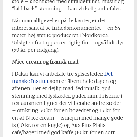
stole – skønt sted med skraldekunst, musik og
“laid back” stemning – kan virkelig anbefales.
Når man alligevel er på de kanter, er det
interessant at se frihedsmonumentet – en 54
meter høj statue produceret i Nordkorea.
Udsigten fra toppen er rigtig fin – også lidt dyr
(50 kr. per indgang).
N’ice cream og fransk mad
I Dakar kan vi anbefale tre spisesteder:
Det
franske Institut
som er åbent hele dagen og
aftenen. Her er dejlig mad, fed musik, god
stemning med lyskæder, puder mm. Priserne i
restauranten ligner det vi betalte andre steder
– omkring 50 kr. for en hovedret og 15 kr. for
en øl. N’ice cream – ismejeri med mange gode
is (10 kr. for en kugle) og Aux Fins Plalis
cafe/bageri med god kaffe (10 kr. for en sort