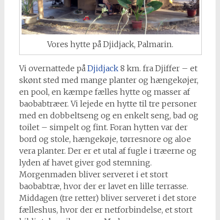
Vores hytte på Djidjack, Palmarin.
Vi overnattede på
Djidjack
8 km. fra Djiffer – et
skønt sted med mange planter og hængekøjer,
en pool, en kæmpe fælles hytte og masser af
baobabtræer. Vi lejede en hytte til tre personer
med en dobbeltseng og en enkelt seng, bad og
toilet – simpelt og fint. Foran hytten var der
bord og stole, hængekøje, tørresnore og aloe
vera planter. Der er et utal af fugle i træerne og
lyden af havet giver god stemning.
Morgenmaden bliver serveret i et stort
baobabtræ, hvor der er lavet en lille terrasse.
Middagen (tre retter) bliver serveret i det store
fælleshus, hvor der er netforbindelse, et stort