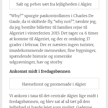
Salt og peber sæt fra lejligheden i Algier
“Why?” spurgte paskontrolløren i Charles De
Gaule, da vi skiftede fly, “why not?”, tænkte jeg,
da jeg bestilte billetter til families rejse til
Algeriet i vinterferien 2015. Det tager ca. 6 timer
at komme til Algeriet, og der er omkring 17
grader i februar. Der er næsten ingen turister,
imødekommende mennesker, fine bygninger,
spændende historie og romerske
udgravninger, hav og storby.
Ankomst midt i fredagsbønnen
Havnefront og promenade i Algier
Vi ankom i taxa til det centrale Algier lige midt i
fredagsbønnen, og blev sat af så tæt på den
lejlighed vi havde lejet som muligt. Gaderne