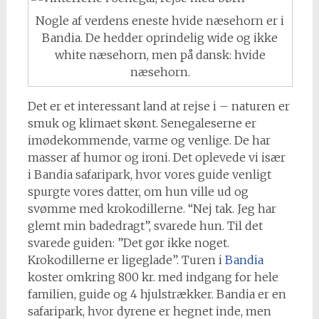
Nogle af verdens eneste hvide næsehorn er i
Bandia. De hedder oprindelig wide og ikke
white næsehorn, men på dansk: hvide
næsehorn.
Det er et interessant land at rejse i – naturen er
smuk og klimaet skønt. Senegaleserne er
imødekommende, varme og venlige. De har
masser af humor og ironi. Det oplevede vi især
i Bandia safaripark, hvor vores guide venligt
spurgte vores datter, om hun ville ud og
svømme med krokodillerne. “Nej tak. Jeg har
glemt min badedragt”, svarede hun. Til det
svarede guiden: ”Det gør ikke noget.
Krokodillerne er ligeglade”. Turen i
Bandia
koster omkring 800 kr. med indgang for hele
familien, guide og 4 hjulstrækker. Bandia er en
safaripark, hvor dyrene er hegnet inde, men