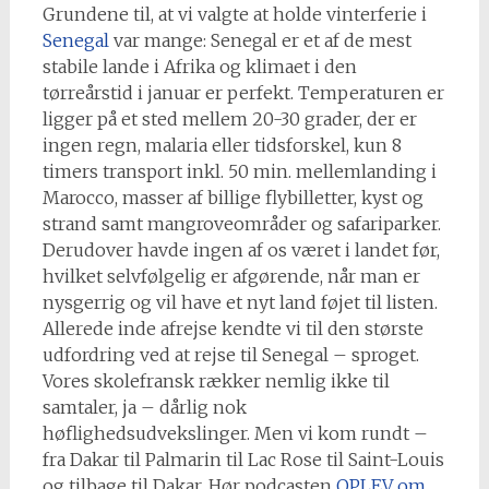
Grundene til, at vi valgte at holde vinterferie i
Senegal
var mange: Senegal er et af de mest
stabile lande i Afrika og klimaet i den
tørreårstid i januar er perfekt. Temperaturen er
ligger på et sted mellem 20-30 grader, der er
ingen regn, malaria eller tidsforskel, kun 8
timers transport inkl. 50 min. mellemlanding i
Marocco, masser af billige flybilletter, kyst og
strand samt mangroveområder og safariparker.
Derudover havde ingen af os været i landet før,
hvilket selvfølgelig er afgørende, når man er
nysgerrig og vil have et nyt land føjet til listen.
Allerede inde afrejse kendte vi til den største
udfordring ved at rejse til Senegal – sproget.
Vores skolefransk rækker nemlig ikke til
samtaler, ja – dårlig nok
høflighedsudvekslinger. Men vi kom rundt –
fra Dakar til Palmarin til Lac Rose til Saint-Louis
og tilbage til Dakar. Hør podcasten
OPLEV om