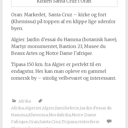
Kirken Santa Cruz i Oran
Oran: Markedet, Santa Cruz – kirke og fort
(Khemissa) på toppen af en klippe lige udenfor
byen.
Algier: Jardin d’essai du Hamma (botanisk have),
Martyr monumentet, Bastion 23, Musee du
Beaux Artes og Notre Dame l’afrique.
Tipasa 150 km. fra Algier er perfekt til en
endagstur. Her kan man opleve en gammel
romersk by – utrolig velbevaret og interessant.
Afrika
Afrika
,
Algeriet
,
Algier
,
familieferie
,
Jardin d'essai du
Hamma
,
Khemissa
,
Nordafrika
,
Notre Dame
l'afrique
,
Oran
,
Santa Cruz
,
Tripasa
,
vinterferie