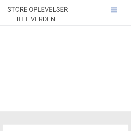
Videre
STORE OPLEVELSER
til
indhold
– LILLE VERDEN