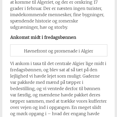
at komme til Algeriet, og der er omkring 17
grader i februar. Der er næsten ingen turister,
imødekommende mennesker, fine bygninger,
spændende historie og romerske
udgravninger, hav og storby.
Ankomst midt i fredagsbønnen
Havnefront og promenade i Algier
Vi ankom i taxa til det centrale Algier lige midt i
fredagsbønnen, og blev sat af så tæt på den
lejlighed vi havde lejet som muligt. Gaderne
var pakkede med mænd på tæpper i
bedestilling, og vi ventede derfor til bønnen
var færdig, og mændene havde pakket deres
tæpper sammen, med at trække vores kufferter
over vejen og ind i opgangen. En meget slidt
og mørk opgang i – hvad der engang havde