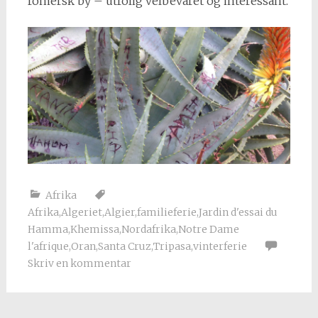
romersk by – utrolig velbevaret og interessant.
Afrika
Afrika
,
Algeriet
,
Algier
,
familieferie
,
Jardin d'essai du
Hamma
,
Khemissa
,
Nordafrika
,
Notre Dame
l'afrique
,
Oran
,
Santa Cruz
,
Tripasa
,
vinterferie
Skriv en kommentar