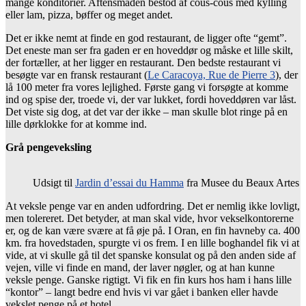
mange konditorier. Aftensmaden bestod af cous-cous med kylling
eller lam, pizza, bøffer og meget andet.
Det er ikke nemt at finde en god restaurant, de ligger ofte “gemt”.
Det eneste man ser fra gaden er en hoveddør og måske et lille skilt,
der fortæller, at her ligger en restaurant. Den bedste restaurant vi
besøgte var en fransk restaurant (
Le Caracoya, Rue de Pierre 3
), der
lå 100 meter fra vores lejlighed. Første gang vi forsøgte at komme
ind og spise der, troede vi, der var lukket, fordi hoveddøren var låst.
Det viste sig dog, at det var der ikke – man skulle blot ringe på en
lille dørklokke for at komme ind.
Grå pengeveksling
Udsigt til
Jardin d’essai du Hamma
fra Musee du Beaux Artes
At veksle penge var en anden udfordring. Det er nemlig ikke lovligt,
men tolereret. Det betyder, at man skal vide, hvor vekselkontorerne
er, og de kan være svære at få øje på. I Oran, en fin havneby ca. 400
km. fra hovedstaden, spurgte vi os frem. I en lille boghandel fik vi at
vide, at vi skulle gå til det spanske konsulat og på den anden side af
vejen, ville vi finde en mand, der laver nøgler, og at han kunne
veksle penge. Ganske rigtigt. Vi fik en fin kurs hos ham i hans lille
“kontor” – langt bedre end hvis vi var gået i banken eller havde
vekslet penge på et hotel.