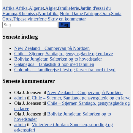
Afrika
Afrika
,
Algeriet
,
Algier
,
familieferie
,
Jardin d'essai du
Hamma
,
Khemissa
,
Nordafrika
,
Notre Dame l'afrique
,
Oran
,
Santa
Cruz
,
Tripasa
,
vinterferie
Skriv en kommentar
Søg
efter
Seneste indlæg
New Zealand – Campervan på Nordøen
Chile – Stjerner, Santiago, gensynsglæde og en larve
Bolivia: Jungletur, Saltørken og to hovedstader
Galapagos – fantastisk ø-hop med familien
Colombia – familierejse i fest og farver fra nord til syd
Seneste kommentarer
Ola J. Joensen
til
New Zealand – Campervan på Nordøen
admin
til
Chile – Stjerner, Santiago, gensynsglæde og en larve
Ola J. Joensen
til
Chile – Stjerner, Santiago, gensynsglæde og
en larve
Ola J. Joensen
til
Bolivia: Jungletur, Saltørken og to
hovedstader
admin
til
Vinterferie i Jordan: Sandsten, snorkling og
ørkensafari