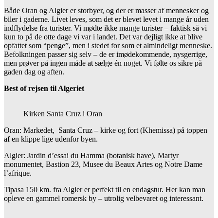
Både Oran og Algier er storbyer, og der er masser af mennesker og
biler i gaderne. Livet leves, som det er blevet levet i mange år uden
indflydelse fra turister. Vi mødte ikke mange turister – faktisk så vi
kun to på de otte dage vi var i landet. Det var dejligt ikke at blive
opfattet som “penge”, men i stedet for som et almindeligt menneske.
Befolkningen passer sig selv – de er imødekommende, nysgerrige,
men prøver på ingen måde at sælge én noget. Vi følte os sikre på
gaden dag og aften.
Best of rejsen til Algeriet
Kirken Santa Cruz i Oran
Oran: Markedet, Santa Cruz – kirke og fort (Khemissa) på toppen
af en klippe lige udenfor byen.
Algier: Jardin d’essai du Hamma (botanisk have), Martyr
monumentet, Bastion 23, Musee du Beaux Artes og Notre Dame
l’afrique.
Tipasa 150 km. fra Algier er perfekt til en endagstur. Her kan man
opleve en gammel romersk by – utrolig velbevaret og interessant.