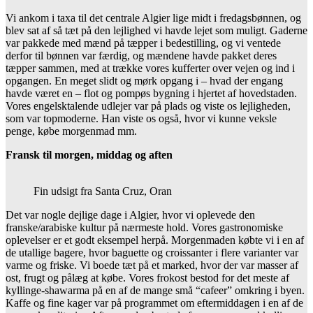
Vi ankom i taxa til det centrale Algier lige midt i fredagsbønnen, og
blev sat af så tæt på den lejlighed vi havde lejet som muligt. Gaderne
var pakkede med mænd på tæpper i bedestilling, og vi ventede
derfor til bønnen var færdig, og mændene havde pakket deres
tæpper sammen, med at trække vores kufferter over vejen og ind i
opgangen. En meget slidt og mørk opgang i – hvad der engang
havde været en – flot og pompøs bygning i hjertet af hovedstaden.
Vores engelsktalende udlejer var på plads og viste os lejligheden,
som var topmoderne. Han viste os også, hvor vi kunne veksle
penge, købe morgenmad mm.
Fransk til morgen, middag og aften
Fin udsigt fra Santa Cruz, Oran
Det var nogle dejlige dage i Algier, hvor vi oplevede den
franske/arabiske kultur på nærmeste hold. Vores gastronomiske
oplevelser er et godt eksempel herpå. Morgenmaden købte vi i en af
de utallige bagere, hvor baguette og croissanter i flere varianter var
varme og friske. Vi boede tæt på et marked, hvor der var masser af
ost, frugt og pålæg at købe. Vores frokost bestod for det meste af
kyllinge-shawarma på en af de mange små “cafeer” omkring i byen.
Kaffe og fine kager var på programmet om eftermiddagen i en af de