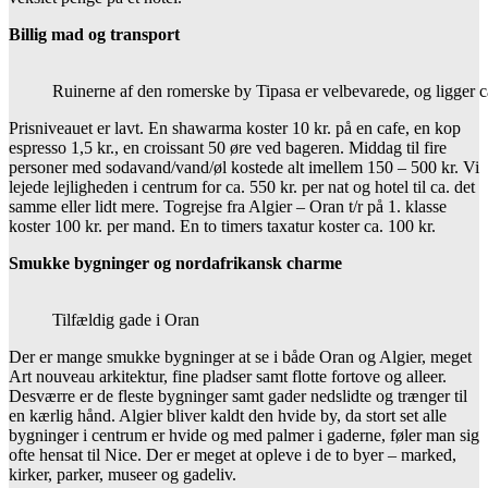
Billig mad og transport
Ruinerne af den romerske by Tipasa er velbevarede, og ligger c
Prisniveauet er lavt. En shawarma koster 10 kr. på en cafe, en kop
espresso 1,5 kr., en croissant 50 øre ved bageren. Middag til fire
personer med sodavand/vand/øl kostede alt imellem 150 – 500 kr. Vi
lejede lejligheden i centrum for ca. 550 kr. per nat og hotel til ca. det
samme eller lidt mere. Togrejse fra Algier – Oran t/r på 1. klasse
koster 100 kr. per mand. En to timers taxatur koster ca. 100 kr.
Smukke bygninger og nordafrikansk charme
Tilfældig gade i Oran
Der er mange smukke bygninger at se i både Oran og Algier, meget
Art nouveau arkitektur, fine pladser samt flotte fortove og alleer.
Desværre er de fleste bygninger samt gader nedslidte og trænger til
en kærlig hånd. Algier bliver kaldt den hvide by, da stort set alle
bygninger i centrum er hvide og med palmer i gaderne, føler man sig
ofte hensat til Nice. Der er meget at opleve i de to byer – marked,
kirker, parker, museer og gadeliv.