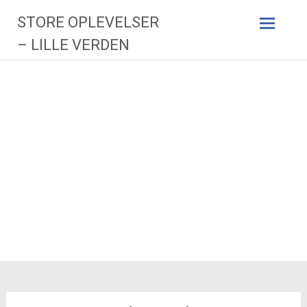
Videre
STORE OPLEVELSER
til
indhold
– LILLE VERDEN