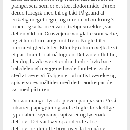
pampassen, som er et stort flodområde. Turen
derud foregik med bil og båd. På grund af
virkelig meget regn, tog turen i bil omkring 3
timer, og selvom vi var i firehjulstrækker, var
det en vild tur. Grusvejene var glatte som sæbe,
og vi kom kun langsomt frem. Nogle biler
nærmest gled afsted. Efter køreturen sejlede vi
et par timer for at nå logden. Det var en flot tur,
der dog havde været endnu bedre, hvis bare
halvdelen af myggene havde fundet et andet
sted at være. Vi fik igen et primitivt værelse og
spiste vores måltider med de to andre par, der
var med på turen.
Der var mange dyr at opleve i pampassen. Vi så
tukaner, papegøjer og andre fugle, forskellige
typer aber, caymans, capivarer og lyserøde
delfiner. Det var især spændende at se
delfinerne, der ofte brød overfladen på det