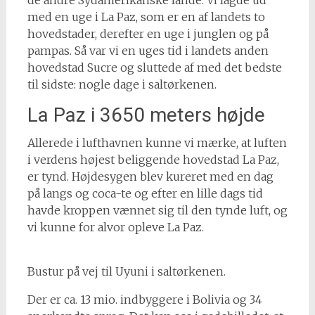
de andre Sydamerikanske lande. Vi lagde ud
med en uge i La Paz, som er en af landets to
hovedstader, derefter en uge i junglen og på
pampas. Så var vi en uges tid i landets anden
hovedstad Sucre og sluttede af med det bedste
til sidste: nogle dage i saltørkenen.
La Paz i 3650 meters højde
Allerede i lufthavnen kunne vi mærke, at luften
i verdens højest beliggende hovedstad La Paz,
er tynd. Højdesygen blev kureret med en dag
på langs og coca-te og efter en lille dags tid
havde kroppen vænnet sig til den tynde luft, og
vi kunne for alvor opleve La Paz.
Bustur på vej til Uyuni i saltørkenen.
Der er ca. 13 mio. indbyggere i Bolivia og 34