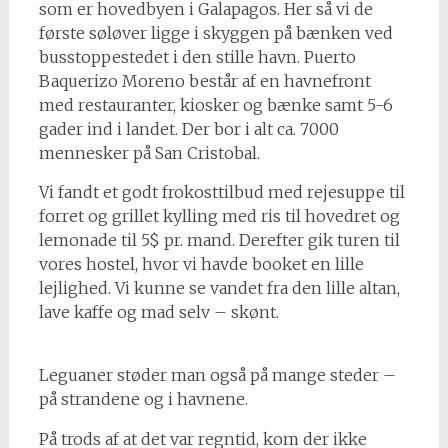
som er hovedbyen i Galapagos. Her så vi de
første søløver ligge i skyggen på bænken ved
busstoppestedet i den stille havn. Puerto
Baquerizo Moreno består af en havnefront
med restauranter, kiosker og bænke samt 5-6
gader ind i landet. Der bor i alt ca. 7000
mennesker på San Cristobal.
Vi fandt et godt frokosttilbud med rejesuppe til
forret og grillet kylling med ris til hovedret og
lemonade til 5$ pr. mand. Derefter gik turen til
vores hostel, hvor vi havde booket en lille
lejlighed. Vi kunne se vandet fra den lille altan,
lave kaffe og mad selv – skønt.
Leguaner støder man også på mange steder –
på strandene og i havnene.
På trods af at det var regntid, kom der ikke