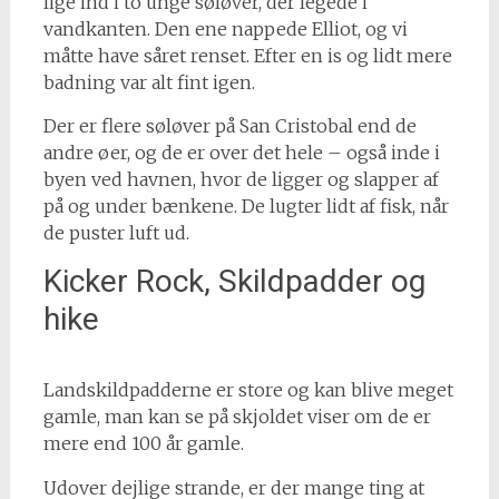
lige ind i to unge søløver, der legede i
vandkanten. Den ene nappede Elliot, og vi
måtte have såret renset. Efter en is og lidt mere
badning var alt fint igen.
Der er flere søløver på San Cristobal end de
andre øer, og de er over det hele – også inde i
byen ved havnen, hvor de ligger og slapper af
på og under bænkene. De lugter lidt af fisk, når
de puster luft ud.
Kicker Rock, Skildpadder og
hike
Landskildpadderne er store og kan blive meget
gamle, man kan se på skjoldet viser om de er
mere end 100 år gamle.
Udover dejlige strande, er der mange ting at