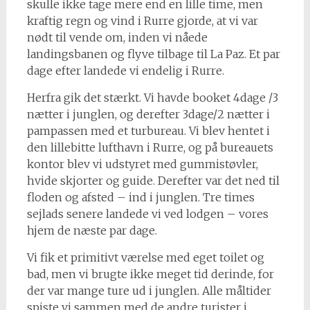
skulle ikke tage mere end en lille time, men
kraftig regn og vind i Rurre gjorde, at vi var
nødt til vende om, inden vi nåede
landingsbanen og flyve tilbage til La Paz. Et par
dage efter landede vi endelig i Rurre.
Herfra gik det stærkt. Vi havde booket 4dage /3
nætter i junglen, og derefter 3dage/2 nætter i
pampassen med et turbureau. Vi blev hentet i
den lillebitte lufthavn i Rurre, og på bureauets
kontor blev vi udstyret med gummistøvler,
hvide skjorter og guide. Derefter var det ned til
floden og afsted – ind i junglen. Tre times
sejlads senere landede vi ved lodgen – vores
hjem de næste par dage.
Vi fik et primitivt værelse med eget toilet og
bad, men vi brugte ikke meget tid derinde, for
der var mange ture ud i junglen. Alle måltider
spiste vi sammen med de andre turister i