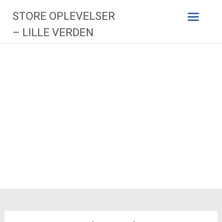
Videre
STORE OPLEVELSER
til
indhold
– LILLE VERDEN