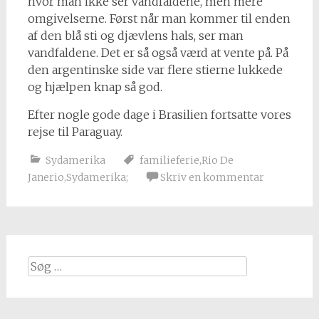
hvor man ikke ser vandfaldene, men mere
omgivelserne. Først når man kommer til enden
af den blå sti og djævlens hals, ser man
vandfaldene. Det er så også værd at vente på. På
den argentinske side var flere stierne lukkede
og hjælpen knap så god.
Efter nogle gode dage i Brasilien fortsatte vores
rejse til Paraguay.
Sydamerika
familieferie
,
Rio De
Janerio
,
Sydamerika;
Skriv en kommentar
Søg
efter