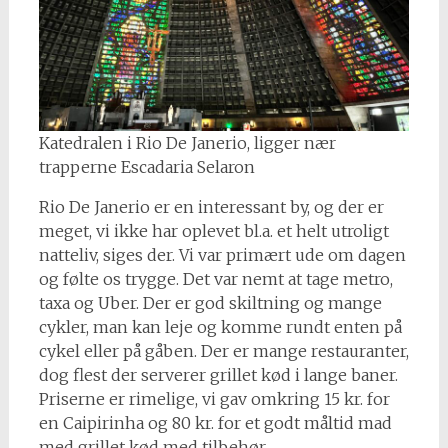
Katedralen i Rio De Janerio, ligger nær
trapperne Escadaria Selaron
Rio De Janerio er en interessant by, og der er
meget, vi ikke har oplevet bl.a. et helt utroligt
natteliv, siges der. Vi var primært ude om dagen
og følte os trygge. Det var nemt at tage metro,
taxa og Uber. Der er god skiltning og mange
cykler, man kan leje og komme rundt enten på
cykel eller på gåben. Der er mange restauranter,
dog flest der serverer grillet kød i lange baner.
Priserne er rimelige, vi gav omkring 15 kr. for
en Caipirinha og 80 kr. for et godt måltid mad
med grillet kød med tilbehør.