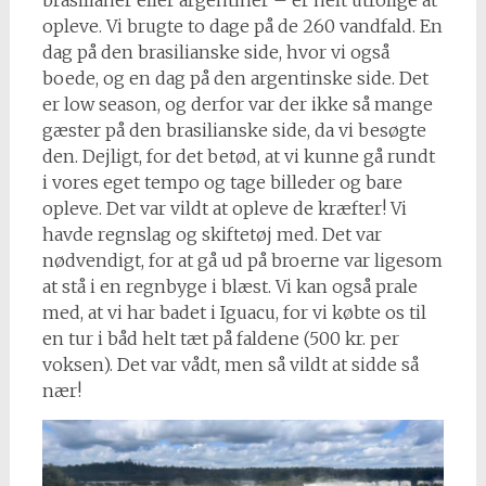
opleve. Vi brugte to dage på de 260 vandfald. En
dag på den brasilianske side, hvor vi også
boede, og en dag på den argentinske side. Det
er low season, og derfor var der ikke så mange
gæster på den brasilianske side, da vi besøgte
den. Dejligt, for det betød, at vi kunne gå rundt
i vores eget tempo og tage billeder og bare
opleve. Det var vildt at opleve de kræfter! Vi
havde regnslag og skiftetøj med. Det var
nødvendigt, for at gå ud på broerne var ligesom
at stå i en regnbyge i blæst. Vi kan også prale
med, at vi har badet i Iguacu, for vi købte os til
en tur i båd helt tæt på faldene (500 kr. per
voksen). Det var vådt, men så vildt at sidde så
nær!