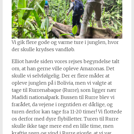
Vi gik flere gode og varme ture i junglen, hvor
der skulle krydses vandløb.
Elliot havde siden vores rejses begyndelse talt
om, at han gerne ville opleve Amazonas. Det
skulle vi selvfølgelig. Der er flere måder at
opleve junglen på i Bolivia, men vi valgte at
tage til Rurrenabaque (Rurre), som ligger nær
Madidi nationalpark. Bussen til Rurre blev vi
frarådet, da vejene i regntiden er dårlige, og
turen derfor kan tage fra 11-20 timer! Vi flottede
os derfor med dyre flybilletter. Turen til Rurre
skulle ikke tage mere end en lille time, men
kraftig regn og vind i Rurre gjorde, at vi var