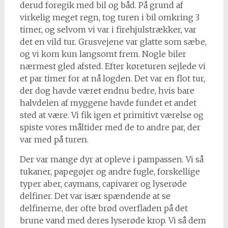
derud foregik med bil og båd. På grund af
virkelig meget regn, tog turen i bil omkring 3
timer, og selvom vi var i firehjulstrækker, var
det en vild tur. Grusvejene var glatte som sæbe,
og vi kom kun langsomt frem. Nogle biler
nærmest gled afsted. Efter køreturen sejlede vi
et par timer for at nå logden. Det var en flot tur,
der dog havde været endnu bedre, hvis bare
halvdelen af myggene havde fundet et andet
sted at være. Vi fik igen et primitivt værelse og
spiste vores måltider med de to andre par, der
var med på turen.
Der var mange dyr at opleve i pampassen. Vi så
tukaner, papegøjer og andre fugle, forskellige
typer aber, caymans, capivarer og lyserøde
delfiner. Det var især spændende at se
delfinerne, der ofte brød overfladen på det
brune vand med deres lyserøde krop. Vi så dem