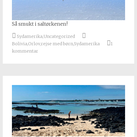
Så smukt i saltørkenen!
Sydamerika
,
Uncategorized
Bolivia
,
Orlov
,
rejse med børn
,
Sydamerika
1
kommentar