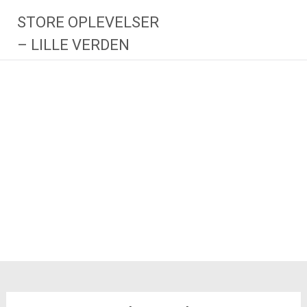
Videre
STORE OPLEVELSER
til
indhold
– LILLE VERDEN