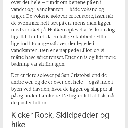
over det hele – rundt om benene på en i
vandet og i vandkanten – både voksne og
unger. De voksne søløver er ret store, især når
de svømmer helt tæt på en, mens man ligger
med snorkel på. Hvilken oplevelse. Vi kom dog
lige lidt for tæt, da en bølge skubbede Elliot
lige ind i to unge søløver, der legede i
vandkanten. Den ene nappede Elliot, og vi
måtte have såret renset. Efter en is og lidt mere
badning var alt fint igen.
Der er flere søløver på San Cristobal end de
andre øer, og de er over det hele – også inde i
byen ved havnen, hvor de ligger og slapper af
på og under bænkene. De lugter lidt af fisk, når
de puster luft ud.
Kicker Rock, Skildpadder og
hike