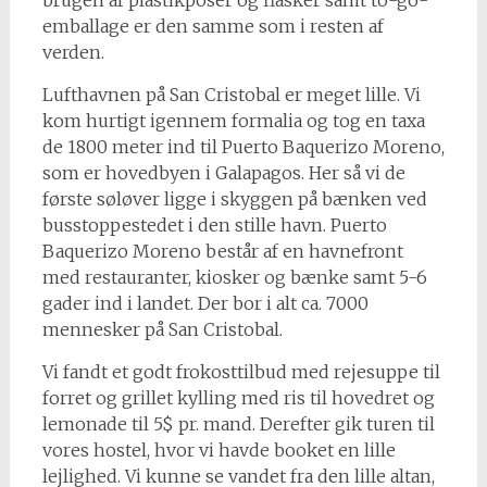
brugen af plastikposer og flasker samt to-go-
emballage er den samme som i resten af
verden.
Lufthavnen på San Cristobal er meget lille. Vi
kom hurtigt igennem formalia og tog en taxa
de 1800 meter ind til Puerto Baquerizo Moreno,
som er hovedbyen i Galapagos. Her så vi de
første søløver ligge i skyggen på bænken ved
busstoppestedet i den stille havn. Puerto
Baquerizo Moreno består af en havnefront
med restauranter, kiosker og bænke samt 5-6
gader ind i landet. Der bor i alt ca. 7000
mennesker på San Cristobal.
Vi fandt et godt frokosttilbud med rejesuppe til
forret og grillet kylling med ris til hovedret og
lemonade til 5$ pr. mand. Derefter gik turen til
vores hostel, hvor vi havde booket en lille
lejlighed. Vi kunne se vandet fra den lille altan,