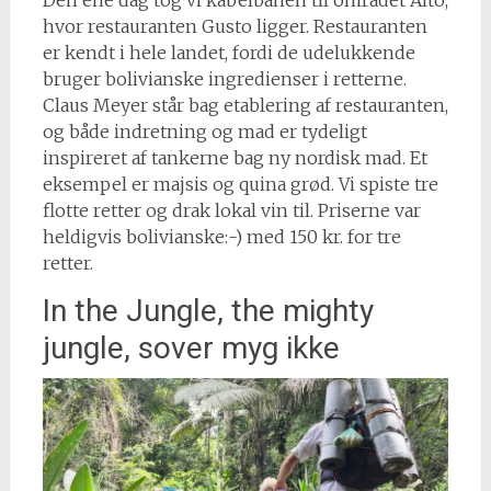
Den ene dag tog vi kabelbanen til området Alto,
hvor restauranten Gusto ligger. Restauranten
er kendt i hele landet, fordi de udelukkende
bruger bolivianske ingredienser i retterne.
Claus Meyer står bag etablering af restauranten,
og både indretning og mad er tydeligt
inspireret af tankerne bag ny nordisk mad. Et
eksempel er majsis og quina grød. Vi spiste tre
flotte retter og drak lokal vin til. Priserne var
heldigvis bolivianske:-) med 150 kr. for tre
retter.
In the Jungle, the mighty
jungle, sover myg ikke