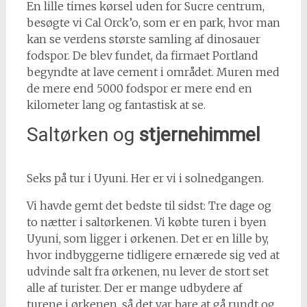
En lille times kørsel uden for Sucre centrum,
besøgte vi Cal Orck’o, som er en park, hvor man
kan se verdens største samling af dinosauer
fodspor. De blev fundet, da firmaet Portland
begyndte at lave cement i området. Muren med
de mere end 5000 fodspor er mere end en
kilometer lang og fantastisk at se.
Saltørken og
stjernehimmel
Seks på tur i Uyuni. Her er vi i solnedgangen.
Vi havde gemt det bedste til sidst: Tre dage og
to nætter i saltørkenen. Vi købte turen i byen
Uyuni, som ligger i ørkenen. Det er en lille by,
hvor indbyggerne tidligere ernærede sig ved at
udvinde salt fra ørkenen, nu lever de stort set
alle af turister. Der er mange udbydere af
turene i ørkenen, så det var bare at gå rundt og