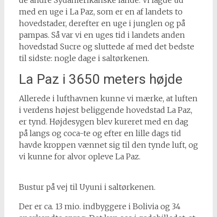
de andre Sydamerikanske lande. Vi lagde ud
med en uge i La Paz, som er en af landets to
hovedstader, derefter en uge i junglen og på
pampas. Så var vi en uges tid i landets anden
hovedstad Sucre og sluttede af med det bedste
til sidste: nogle dage i saltørkenen.
La Paz i 3650 meters højde
Allerede i lufthavnen kunne vi mærke, at luften
i verdens højest beliggende hovedstad La Paz,
er tynd. Højdesygen blev kureret med en dag
på langs og coca-te og efter en lille dags tid
havde kroppen vænnet sig til den tynde luft, og
vi kunne for alvor opleve La Paz.
Bustur på vej til Uyuni i saltørkenen.
Der er ca. 13 mio. indbyggere i Bolivia og 34