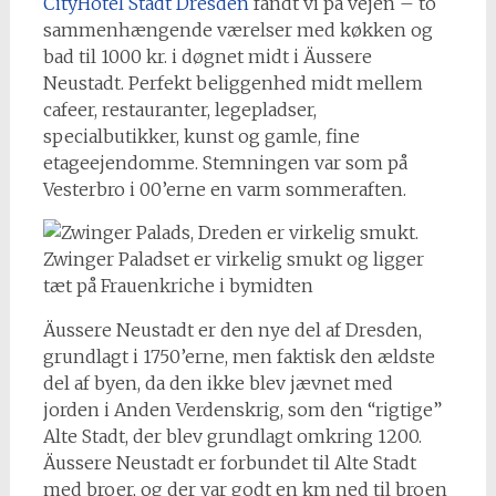
CityHotel Stadt Dresden
fandt vi på vejen – to
sammenhængende værelser med køkken og
bad til 1000 kr. i døgnet midt i Äussere
Neustadt. Perfekt beliggenhed midt mellem
cafeer, restauranter, legepladser,
specialbutikker, kunst og gamle, fine
etageejendomme. Stemningen var som på
Vesterbro i 00’erne en varm sommeraften.
Zwinger Paladset er virkelig smukt og ligger
tæt på Frauenkriche i bymidten
Äussere Neustadt er den nye del af Dresden,
grundlagt i 1750’erne, men faktisk den ældste
del af byen, da den ikke blev jævnet med
jorden i Anden Verdenskrig, som den “rigtige”
Alte Stadt, der blev grundlagt omkring 1200.
Äussere Neustadt er forbundet til Alte Stadt
med broer, og der var godt en km ned til broen