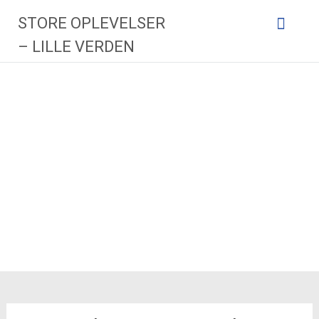
Videre
STORE OPLEVELSER
til
indhold
– LILLE VERDEN