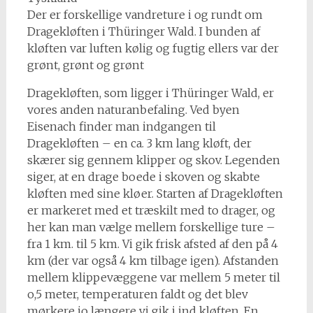
Der er forskellige vandreture i og rundt om
Dragekløften i Thüringer Wald. I bunden af
kløften var luften kølig og fugtig ellers var der
grønt, grønt og grønt
Dragekløften, som ligger i Thüringer Wald, er
vores anden naturanbefaling. Ved byen
Eisenach finder man indgangen til
Dragekløften – en ca. 3 km lang kløft, der
skærer sig gennem klipper og skov. Legenden
siger, at en drage boede i skoven og skabte
kløften med sine kløer. Starten af Dragekløften
er markeret med et træskilt med to drager, og
her kan man vælge mellem forskellige ture –
fra 1 km. til 5 km. Vi gik frisk afsted af den på 4
km (der var også 4 km tilbage igen). Afstanden
mellem klippevæggene var mellem 5 meter til
o,5 meter, temperaturen faldt og det blev
mørkere jo længere vi gik i ind kløften. En