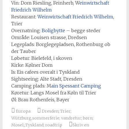
Vin: Dom Riesling, Feinherb, W
einwirtschaft
Friedrich Wilhelm
Restaurant:
Weinwirtschaft Friedrich Wilhelm
,
Trier
Overnatning:
Boligbytte
– begge steder
Område: Louisen strasse, Dredsen
Legeplads: Borglegepladsen, Rothenburg ob
der Tauber
Løbetur: Bielefeld, i skoven
Kirke: Kølner Dom
Is: Eis cafees overalt i Tyskland
Sightseeing: Alte Stadt, Dresden
Camping plads: M
ain Spessant Camping
Køretur: Langs Mosel fra Køln til Trier
Øl: Brau Rothenfeis, Bayer
Europa
Dresden; Trier;
Wützburg
,
sommerferie; vandretur; børn;
Mosel;
,
Tyskland; roadtrip
Skriv en