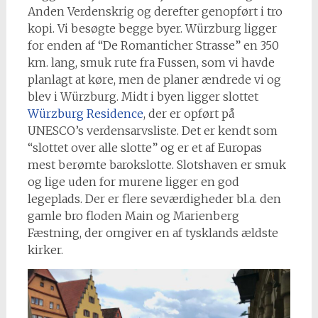
Anden Verdenskrig og derefter genopført i tro
kopi. Vi besøgte begge byer. Würzburg ligger
for enden af “De Romanticher Strasse” en 350
km. lang, smuk rute fra Fussen, som vi havde
planlagt at køre, men de planer ændrede vi og
blev i Würzburg. Midt i byen ligger slottet
Würzburg Residence
, der er opført på
UNESCO’s verdensarvsliste. Det er kendt som
“slottet over alle slotte” og er et af Europas
mest berømte barokslotte. Slotshaven er smuk
og lige uden for murene ligger en god
legeplads. Der er flere seværdigheder bl.a. den
gamle bro floden Main og Marienberg
Fæstning, der omgiver en af tysklands ældste
kirker.