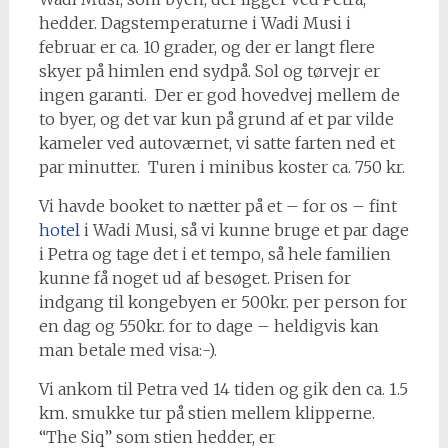
hedder. Dagstemperaturne i Wadi Musi i
februar er ca. 10 grader, og der er langt flere
skyer på himlen end sydpå. Sol og tørvejr er
ingen garanti. Der er god hovedvej mellem de
to byer, og det var kun på grund af et par vilde
kameler ved autoværnet, vi satte farten ned et
par minutter. Turen i minibus koster ca. 750 kr.
Vi havde booket to nætter på et – for os – fint
hotel
i Wadi Musi, så vi kunne bruge et par dage
i Petra og tage det i et tempo, så hele familien
kunne få noget ud af besøget. Prisen for
indgang til kongebyen er 500kr. per person for
en dag og 550kr. for to dage – heldigvis kan
man betale med visa:-).
Vi ankom til Petra ved 14 tiden og gik den ca. 1.5
km. smukke tur på stien mellem klipperne.
“The Siq” som stien hedder, er