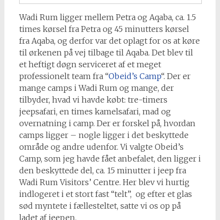
Wadi Rum ligger mellem Petra og Aqaba, ca. 1.5
times kørsel fra Petra og 45 minutters kørsel
fra Aqaba, og derfor var det oplagt for os at køre
til ørkenen på vej tilbage til Aqaba. Det blev til
et heftigt døgn serviceret af et meget
professionelt team fra “
Obeid’s Camp
“. Der er
mange camps i Wadi Rum og mange, der
tilbyder, hvad vi havde købt: tre-timers
jeepsafari, en times kamelsafari, mad og
overnatning i camp. Der er forskel på, hvordan
camps ligger – nogle ligger i det beskyttede
område og andre udenfor. Vi valgte Obeid’s
Camp, som jeg havde fået anbefalet, den ligger i
den beskyttede del, ca. 15 minutter i jeep fra
Wadi Rum Visitors’ Centre. Her blev vi hurtig
indlogeret i et stort fast “telt”, og efter et glas
sød myntete i fællesteltet, satte vi os op på
ladet af jeepen.