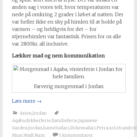
anden sag i vores telt, hvor temperaturen var
nede på omkring 2 grader i løbet af natten. Der
var heller ikke en sky på himlen til at holde på
varmen – og heldigvis for det – for
stjernehimlen var fantastisk. Prisen for os alle
var 2800kr. all inclusive.
Lækker mad og nem kommunikation
Farverig morgenmad i Jordan
Læs mere
→
Asien
,
Jordan
Aqaba
,
dykkerferie
,
familieferie
,
Japanese
Garden
,
Jordan
,
kamelsafari
,
Ørkensafari
,
Petra
,
sol
,
strand
,
vi
Musi
,
Wadi Rum
5 kommentarer