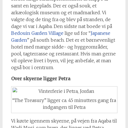
samt en legeplads. Der er også souk, et
arkæologisk museum og et madmarked. Vi
valgte dog de ting fra og blev på stranden, de
dage vi var i Aqaba. Den sidste nat boede vi på
Bedouin Garden Village
lige ud for “
Japanese
Garden
” på south beach. Det er et børnevenligt
hotel med mange sidde- og hyggeområder,
pool, tagterrasse og restaurant. Hvis man gerne
vil opleve livet i byen, vil jeg anbefale, at man
også bor i centrum.
Over skyerne ligger Petra
“The Treasury” ligger ca. 45 minutters gang fra
indgangen til Petra
Vi kørte igennem skyerne, på vejen fra Aqaba til
Wadi Musi, som byen, der ligger ved Petra,