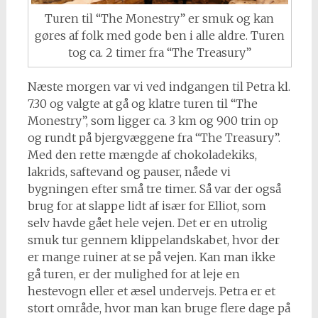
Turen til “The Monestry” er smuk og kan
gøres af folk med gode ben i alle aldre. Turen
tog ca. 2 timer fra “The Treasury”
Næste morgen var vi ved indgangen til Petra kl.
7.30 og valgte at gå og klatre turen til “The
Monestry”, som ligger ca. 3 km og 900 trin op
og rundt på bjergvæggene fra “The Treasury”.
Med den rette mængde af chokoladekiks,
lakrids, saftevand og pauser, nåede vi
bygningen efter små tre timer. Så var der også
brug for at slappe lidt af især for Elliot, som
selv havde gået hele vejen. Det er en utrolig
smuk tur gennem klippelandskabet, hvor der
er mange ruiner at se på vejen. Kan man ikke
gå turen, er der mulighed for at leje en
hestevogn eller et æsel undervejs. Petra er et
stort område, hvor man kan bruge flere dage på