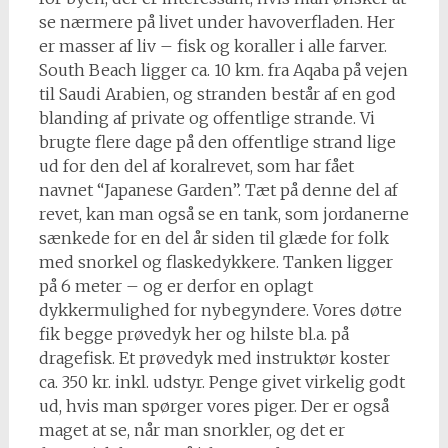
se nærmere på livet under havoverfladen. Her
er masser af liv – fisk og koraller i alle farver.
South Beach ligger ca. 10 km. fra Aqaba på vejen
til Saudi Arabien, og stranden består af en god
blanding af private og offentlige strande. Vi
brugte flere dage på den offentlige strand lige
ud for den del af koralrevet, som har fået
navnet “Japanese Garden”. Tæt på denne del af
revet, kan man også se en tank, som jordanerne
sænkede for en del år siden til glæde for folk
med snorkel og flaskedykkere. Tanken ligger
på 6 meter – og er derfor en oplagt
dykkermulighed for nybegyndere. Vores døtre
fik begge prøvedyk her og hilste bl.a. på
dragefisk. Et prøvedyk med instruktør koster
ca. 350 kr. inkl. udstyr. Penge givet virkelig godt
ud, hvis man spørger vores piger. Der er også
maget at se, når man snorkler, og det er