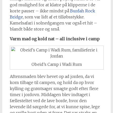
god mulighed for at klatre på klipperne i de
korte pauser – ikke mindst på
Burdah Rock
Bridge
, som var lidt af et tilløbsstykke.
Kamelsafari i solnedgangen var også et hit –
blandt både store og små.
Varm mad og kold nat – all inclusive i camp
Obeid’s Camp i Wadi Rum
Aftensmaden blev hevet op ad jorden, da vi
kom tilbage til campen, og hold da op hvor
kylling og grøntsager smagte godt efter flere
timer i jordovn. Middagen blev indtaget i
fællesteltet ved de lave borde, hvor den
levende ild sørgede for, at vi kunne spise, lege
og spille kort uden at fryse. Det var straks en