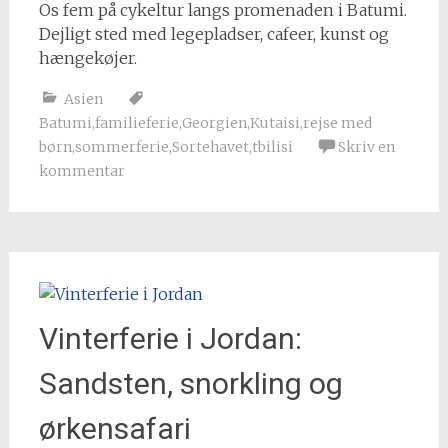
Os fem på cykeltur langs promenaden i Batumi.
Dejligt sted med legepladser, cafeer, kunst og
hængekøjer.
Asien
Batumi
,
familieferie
,
Georgien
,
Kutaisi
,
rejse med
børn
,
sommerferie
,
Sortehavet
,
tbilisi
Skriv en
kommentar
Vinterferie i Jordan:
Sandsten, snorkling og
ørkensafari