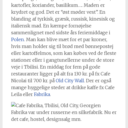
kartofler, koriander, basilikum….. Maden er
krydret og god. Det er “øst møder vest”. En
blanding af tyrkisk, græsk, russisk, kinesisk og
italiensk mad. En kæmpe fornøjelse
sammenlignet med sidste års feriemiddage i
Polen
. Man kan blive mæt for et par kroner,
hvis man holder sig til brød med bønnepostej
eller kartoffelmos, som kan købes ved de fleste
stationer eller i gangtunellerne under de store
veje i Tbilisi. En middag for fem på gode
restauranter ligger på alt fra 130 kr. på fx Cafe
Nicolai til 700 kr. på
Old City Wall
. Der er også
mange hyggelige steder at drikke kaffe fx Cafe
Leila eller
Fabrika
.
Fabrika var under russerne en silkefabrik. Nu er
det cafe, hostel, designsalg mm.