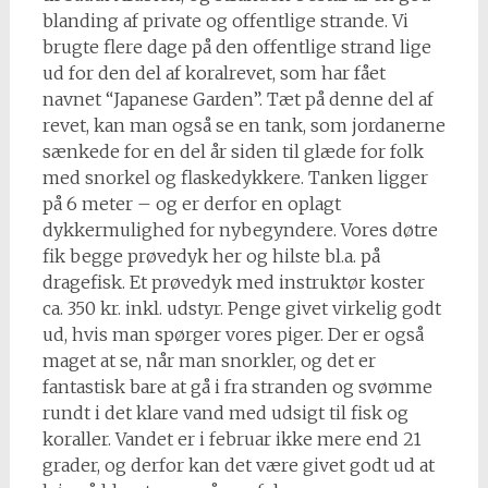
blanding af private og offentlige strande. Vi
brugte flere dage på den offentlige strand lige
ud for den del af koralrevet, som har fået
navnet “Japanese Garden”. Tæt på denne del af
revet, kan man også se en tank, som jordanerne
sænkede for en del år siden til glæde for folk
med snorkel og flaskedykkere. Tanken ligger
på 6 meter – og er derfor en oplagt
dykkermulighed for nybegyndere. Vores døtre
fik begge prøvedyk her og hilste bl.a. på
dragefisk. Et prøvedyk med instruktør koster
ca. 350 kr. inkl. udstyr. Penge givet virkelig godt
ud, hvis man spørger vores piger. Der er også
maget at se, når man snorkler, og det er
fantastisk bare at gå i fra stranden og svømme
rundt i det klare vand med udsigt til fisk og
koraller. Vandet er i februar ikke mere end 21
grader, og derfor kan det være givet godt ud at