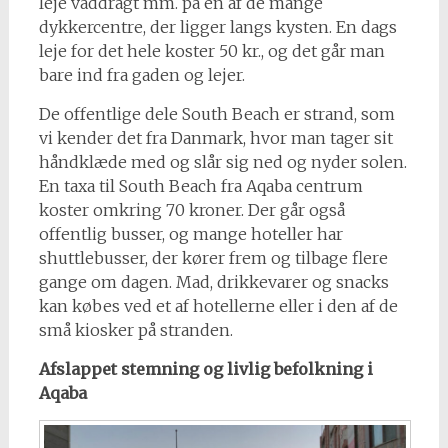
leje våddragt mm. på en af de mange
dykkercentre, der ligger langs kysten. En dags
leje for det hele koster 50 kr., og det går man
bare ind fra gaden og lejer.
De offentlige dele South Beach er strand, som
vi kender det fra Danmark, hvor man tager sit
håndklæde med og slår sig ned og nyder solen.
En taxa til South Beach fra Aqaba centrum
koster omkring 70 kroner. Der går også
offentlig busser, og mange hoteller har
shuttlebusser, der kører frem og tilbage flere
gange om dagen. Mad, drikkevarer og snacks
kan købes ved et af hotellerne eller i den af de
små kiosker på stranden.
Afslappet stemning og livlig befolkning i
Aqaba