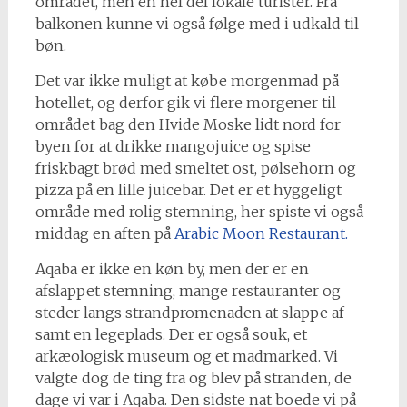
området, men en hel del lokale turister. Fra
balkonen kunne vi også følge med i udkald til
bøn.
Det var ikke muligt at købe morgenmad på
hotellet, og derfor gik vi flere morgener til
området bag den Hvide Moske lidt nord for
byen for at drikke mangojuice og spise
friskbagt brød med smeltet ost, pølsehorn og
pizza på en lille juicebar. Det er et hyggeligt
område med rolig stemning, her spiste vi også
middag en aften på
Arabic Moon Restaurant.
Aqaba er ikke en køn by, men der er en
afslappet stemning, mange restauranter og
steder langs strandpromenaden at slappe af
samt en legeplads. Der er også souk, et
arkæologisk museum og et madmarked. Vi
valgte dog de ting fra og blev på stranden, de
dage vi var i Aqaba. Den sidste nat boede vi på